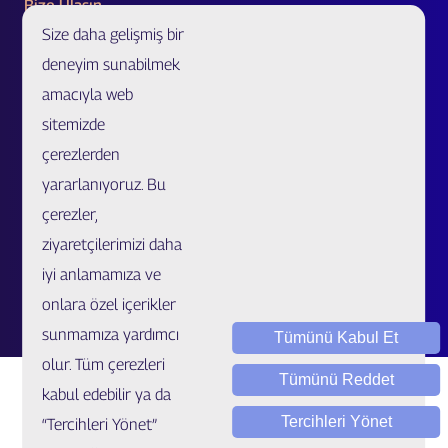
Bize Ulaşın
Size daha gelişmiş bir
Acente Başvurusu
deneyim sunabilmek
Acente/Broker Bul
amacıyla web
Bölge Müdürlükleri ve İletişim Formu
sitemizde
Özel Ürünler ve Uzatılmış Garanti İş Ortaklığı Başvurusu
çerezlerden
Sahtecilik Bildirim
yararlanıyoruz. Bu
çerezler,
Müşteri İlişkileri Merkezi
ziyaretçilerimizi daha
Kariyer
iyi anlamamıza ve
Talep / Öneri / Şikayet
onlara özel içerikler
sunmamıza yardımcı
Tümünü Kabul Et
olur. Tüm çerezleri
Tümünü Reddet
kabul edebilir ya da
Tercihleri Yönet
“Tercihleri Yönet”