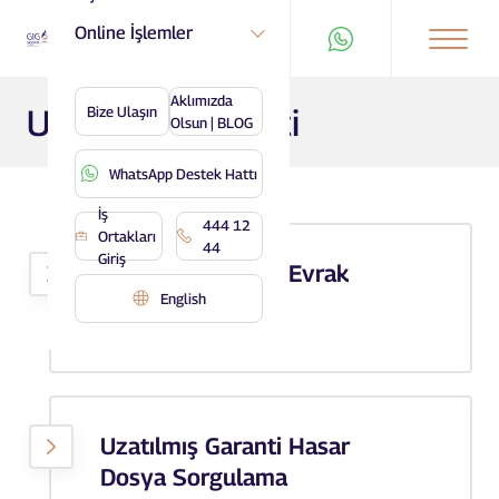
Online İşlemler
Aklımızda
Uzatılmış Garanti
Bize Ulaşın
Olsun | BLOG
WhatsApp Destek Hattı
İş
444 12
Ortakları
44
Giriş
Uzatılmış Garanti Evrak
English
Yükleme
Uzatılmış Garanti Hasar
Dosya Sorgulama