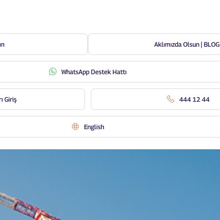
ın
Aklımızda Olsun | BLOG
Mühendislik Sigortaları
WhatsApp Destek Hattı
ı Giriş
444 12 44
English