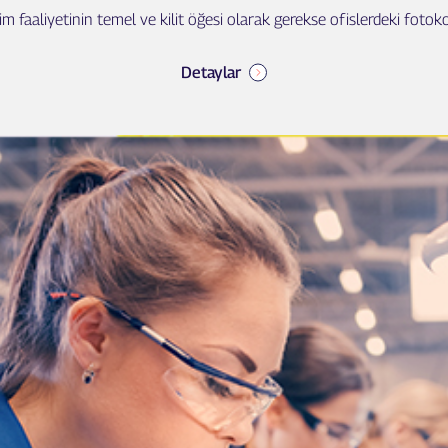
im faaliyetinin temel ve kilit öğesi olarak gerekse ofislerdeki fotokop
Detaylar