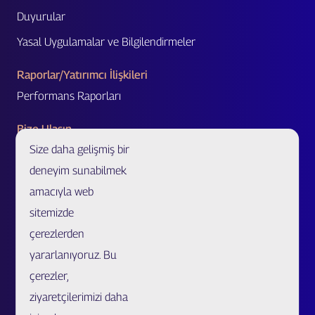
Duyurular
Yasal Uygulamalar ve Bilgilendirmeler
Raporlar/Yatırımcı İlişkileri
Performans Raporları
Bize Ulaşın
Size daha gelişmiş bir
Acente Başvurusu
deneyim sunabilmek
Acente/Broker Bul
amacıyla web
Bölge Müdürlükleri ve İletişim Formu
sitemizde
Özel Ürünler ve Uzatılmış Garanti İş Ortaklığı Başvurusu
çerezlerden
Sahtecilik Bildirim
yararlanıyoruz. Bu
çerezler,
Müşteri İlişkileri Merkezi
ziyaretçilerimizi daha
Kariyer