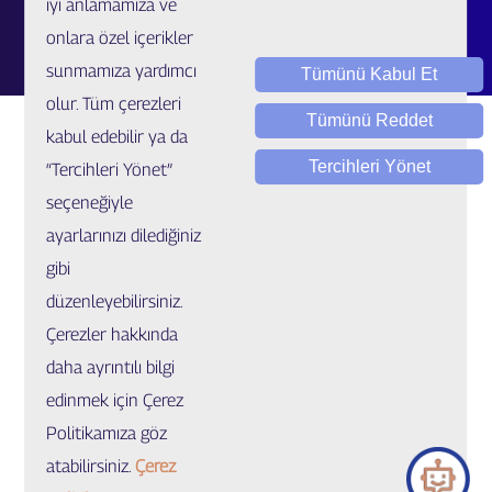
iyi anlamamıza ve
Talep / Öneri / Şikayet
onlara özel içerikler
sunmamıza yardımcı
Tümünü Kabul Et
olur. Tüm çerezleri
Tümünü Reddet
kabul edebilir ya da
Tercihleri Yönet
“Tercihleri Yönet”
seçeneğiyle
ayarlarınızı dilediğiniz
Yasal Uygulamalar ve Bilgilendirmeler
gibi
Çerez Ayarları
düzenleyebilirsiniz.
Çerezler hakkında
© Copyright 2022 GIG Sigorta. Tüm hakları saklıdır.
daha ayrıntılı bilgi
edinmek için Çerez
Politikamıza göz
atabilirsiniz.
Çerez