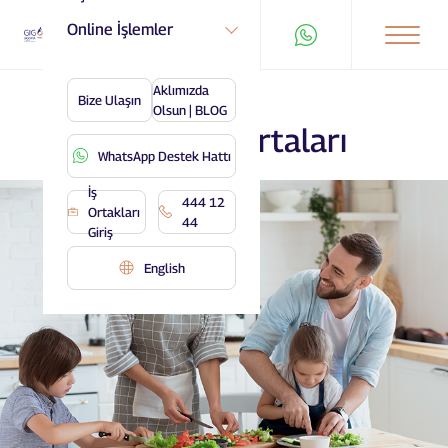
Online İşlemler
Aklımızda
Bize Ulaşın
Olsun | BLOG
Konut Sigortaları
WhatsApp Destek Hattı
İş
444 12
Ortakları
44
Giriş
English