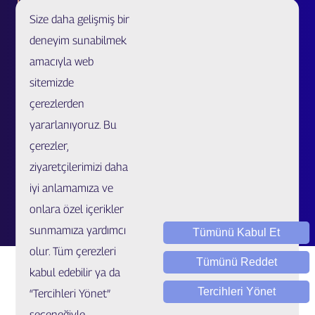
Size daha gelişmiş bir
Acente Başvurusu
deneyim sunabilmek
Acente/Broker Bul
amacıyla web
Bölge Müdürlükleri ve İletişim Formu
sitemizde
Özel Ürünler ve Uzatılmış Garanti İş Ortaklığı Başvurusu
çerezlerden
Sahtecilik Bildirim
yararlanıyoruz. Bu
çerezler,
Müşteri İlişkileri Merkezi
ziyaretçilerimizi daha
Kariyer
iyi anlamamıza ve
Talep / Öneri / Şikayet
onlara özel içerikler
sunmamıza yardımcı
Tümünü Kabul Et
olur. Tüm çerezleri
Tümünü Reddet
kabul edebilir ya da
Tercihleri Yönet
“Tercihleri Yönet”
seçeneğiyle