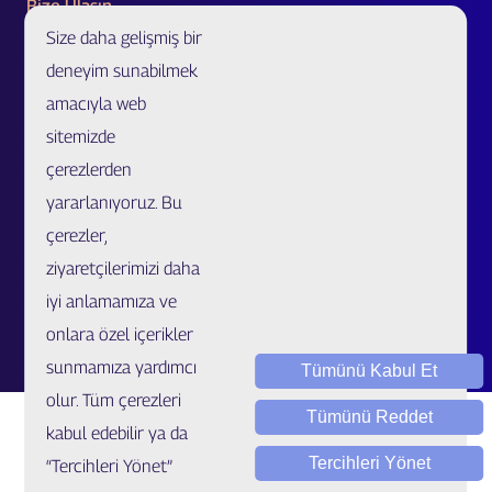
Bize Ulaşın
Size daha gelişmiş bir
Acente Başvurusu
deneyim sunabilmek
Acente/Broker Bul
amacıyla web
Bölge Müdürlükleri ve İletişim Formu
sitemizde
Özel Ürünler ve Uzatılmış Garanti İş Ortaklığı Başvurusu
çerezlerden
Sahtecilik Bildirim
yararlanıyoruz. Bu
çerezler,
Müşteri İlişkileri Merkezi
ziyaretçilerimizi daha
Kariyer
iyi anlamamıza ve
Talep / Öneri / Şikayet
onlara özel içerikler
sunmamıza yardımcı
Tümünü Kabul Et
olur. Tüm çerezleri
Tümünü Reddet
kabul edebilir ya da
Tercihleri Yönet
“Tercihleri Yönet”