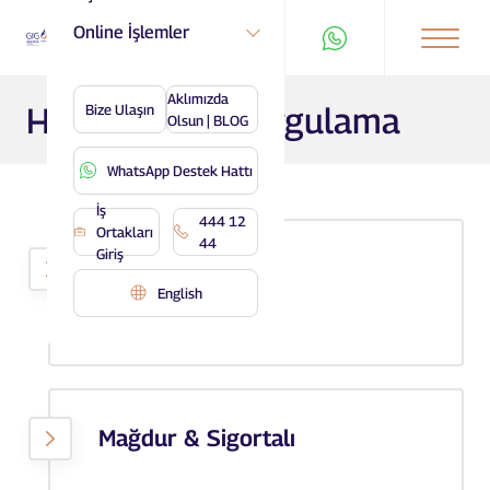
Online İşlemler
Aklımızda
Hasar Dosya Sorgulama
Bize Ulaşın
Olsun | BLOG
WhatsApp Destek Hattı
İş
444 12
Ortakları
44
Giriş
Acente
English
Mağdur & Sigortalı