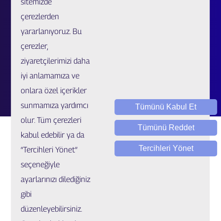
sitemizde
Özel Ürünler ve Uzatılmış Garanti İş Ortaklığı Başvurusu
çerezlerden
Sahtecilik Bildirim
yararlanıyoruz. Bu
çerezler,
Müşteri İlişkileri Merkezi
ziyaretçilerimizi daha
Kariyer
iyi anlamamıza ve
Talep / Öneri / Şikayet
onlara özel içerikler
sunmamıza yardımcı
Tümünü Kabul Et
olur. Tüm çerezleri
Tümünü Reddet
kabul edebilir ya da
Tercihleri Yönet
“Tercihleri Yönet”
seçeneğiyle
ayarlarınızı dilediğiniz
Yasal Uygulamalar ve Bilgilendirmeler
gibi
Çerez Ayarları
düzenleyebilirsiniz.