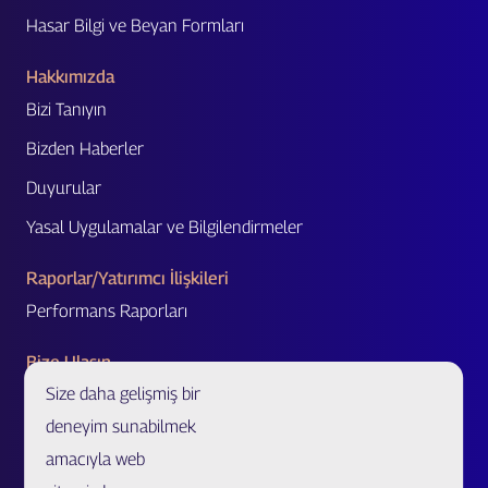
Hasar Bilgi ve Beyan Formları
Hakkımızda
Bizi Tanıyın
Bizden Haberler
Duyurular
Yasal Uygulamalar ve Bilgilendirmeler
Raporlar/Yatırımcı İlişkileri
Performans Raporları
Bize Ulaşın
Size daha gelişmiş bir
Acente Başvurusu
deneyim sunabilmek
Acente/Broker Bul
amacıyla web
Bölge Müdürlükleri ve İletişim Formu