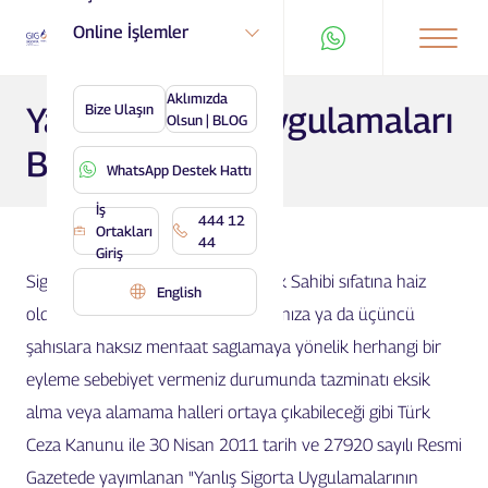
Online İşlemler
Aklımızda
Yanlış Sigorta Uygulamaları
Bize Ulaşın
Olsun | BLOG
Bilgilendirmesi
WhatsApp Destek Hattı
İş
444 12
Ortakları
44
Giriş
Sigortalı/Sigorta Ettiren/lehdar/Hak Sahibi sıfatına haiz
English
olduğunuz sigorta ilişikisinde tarafınıza ya da üçüncü
şahıslara haksız menfaat sağlamaya yönelik herhangi bir
eyleme sebebiyet vermeniz durumunda tazminatı eksik
alma veya alamama halleri ortaya çıkabileceği gibi Türk
Ceza Kanunu ile 30 Nisan 2011 tarih ve 27920 sayılı Resmi
Gazetede yayımlanan "Yanlış Sigorta Uygulamalarının