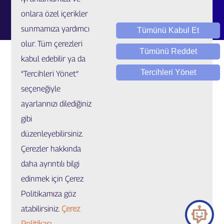
Talep / Öneri / Şikayet
onlara özel içerikler
sunmamıza yardımcı
Tümünü Kabul Et
olur. Tüm çerezleri
Tümünü Reddet
kabul edebilir ya da
Tercihleri Yönet
“Tercihleri Yönet”
seçeneğiyle
ayarlarınızı dilediğiniz
Yasal Uygulamalar ve Bilgilendirmeler
gibi
Çerez Ayarları
düzenleyebilirsiniz.
Çerezler hakkında
© Copyright 2022 GIG Sigorta. Tüm hakları saklıdır.
daha ayrıntılı bilgi
edinmek için Çerez
Politikamıza göz
atabilirsiniz.
Çerez
Politikası