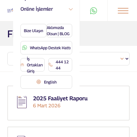
Online İşlemler
Aklımızda
Finansal Bilgiler
Bize Ulaşın
Olsun | BLOG
WhatsApp Destek Hattı
İş
444 12
Ortakları
44
Giriş
English
2025 Faaliyet Raporu
6 Mart 2026