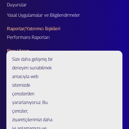
Duyurular
Yasal Uygulamalar ve Bilgilendirmeler
Raporlar/Yatırımcı İlişkileri
Performans Raporları
Bize Ulaşın
Size daha gelişmiş bir
Acente Başvurusu
deneyim sunabilmek
Acente/Broker Bul
amacıyla web
Bölge Müdürlükleri ve İletişim Formu
sitemizde
Özel Ürünler ve Uzatılmış Garanti İş Ortaklığı Başvurusu
çerezlerden
Sahtecilik Bildirim
yararlanıyoruz. Bu
çerezler,
Müşteri İlişkileri Merkezi
ziyaretçilerimizi daha
Kariyer
iyi anlamamıza ve