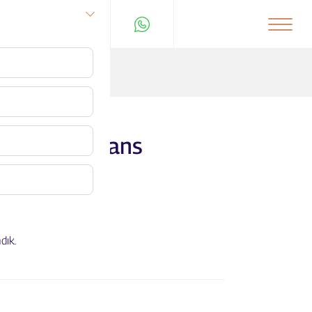
 Banka / Finans
dık.