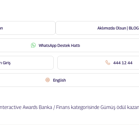
ın
Aklımızda Olsun | BLOG
WhatsApp Destek Hattı
ile Horizon Interactive Awards
ı Giriş
444 12 44
ödül kazandık
English
 Interactive Awards Banka / Finans kategorisinde Gümüş ödül kazan