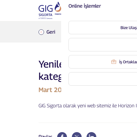
Online İşlemler
Bize Ulaş
Geri
Yenilenen Web sitemiz 
İş Ortaklar
kategorisinde Gümüş 
Mart 2023
GIG Sigorta olarak yeni web sitemiz ile Horizon
Paylaş