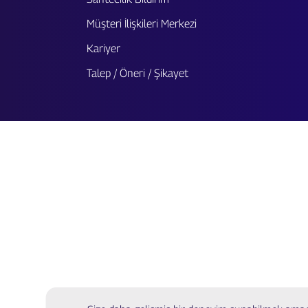
Müşteri İlişkileri Merkezi
Kariyer
Talep / Öneri / Şikayet