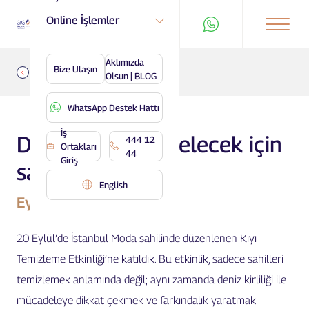
Online İşlemler
Aklımızda
Bize Ulaşın
Geri
Olsun | BLOG
WhatsApp Destek Hattı
İş
Daha temiz bir gelecek için
444 12
Ortakları
44
Giriş
sahadaydık!
English
Eylül 2025
20 Eylül’de İstanbul Moda sahilinde düzenlenen Kıyı
Temizleme Etkinliği’ne katıldık. Bu etkinlik, sadece sahilleri
temizlemek anlamında değil; aynı zamanda deniz kirliliği ile
mücadeleye dikkat çekmek ve farkındalık yaratmak