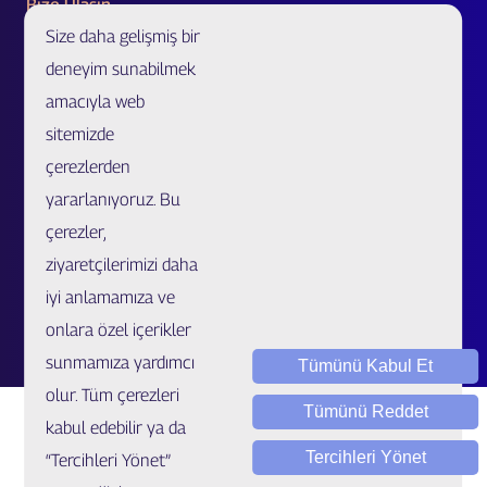
Bize Ulaşın
Size daha gelişmiş bir
Acente Başvurusu
deneyim sunabilmek
Acente/Broker Bul
amacıyla web
Bölge Müdürlükleri ve İletişim Formu
sitemizde
Özel Ürünler ve Uzatılmış Garanti İş Ortaklığı Başvurusu
çerezlerden
Sahtecilik Bildirim
yararlanıyoruz. Bu
çerezler,
Müşteri İlişkileri Merkezi
ziyaretçilerimizi daha
Kariyer
iyi anlamamıza ve
Talep / Öneri / Şikayet
onlara özel içerikler
sunmamıza yardımcı
Tümünü Kabul Et
olur. Tüm çerezleri
Tümünü Reddet
kabul edebilir ya da
Tercihleri Yönet
“Tercihleri Yönet”