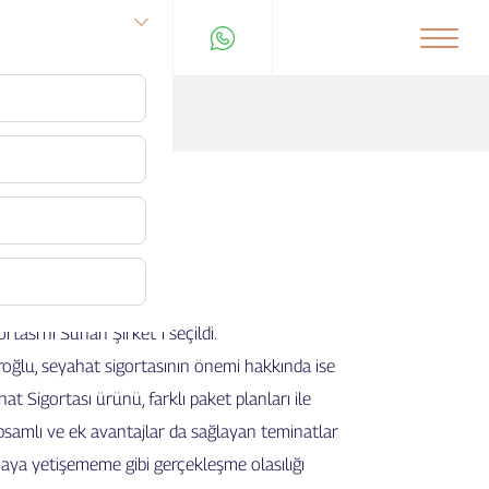
t seçildi
tası’nı Sunan Şirket”i seçildi.
roğlu, seyahat sigortasının önemi hakkında ise
t Sigortası ürünü, farklı paket planları ile
 kapsamlı ve ek avantajlar da sağlayan teminatlar
maya yetişememe gibi gerçekleşme olasılığı