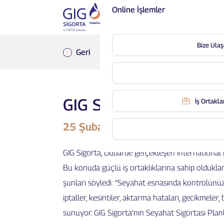
Online İşlemler
Bize Ulaş
Geri
GIG Sigorta, En İyi Sey
İş Ortaklar
25 Şubat 2020, Hürriyet
GIG Sigorta, Dubai’de gerçekleşen International F
Bu konuda güçlü iş ortaklıklarına sahip oldukla
şunları söyledi: “Seyahat esnasında kontrolünüz 
iptaller, kesintiler, aktarma hataları, gecikmeler
sunuyor. GIG Sigorta’nın Seyahat Sigortası Plan