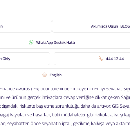
ın
Aklımızda Olsun | BLOG
WhatsApp Destek Hattı
ahat Sağlık Sigortası sunan şirke
ı Giriş
444 12 44
English
inance Awards (IFA) ödül töreninde “Türkiye’nin En İyi Seyahat Sigor
rını ve ürünün gerçek ihtiyaçlara cevap verdiğine dikkat çeken Sağı
dışındaki risklerle baş etme zorunluluğu daha da artıyor. GIG Seyaha
, bagaj kayıpları ve hasarları, tıbbi müdahaleler gibi rizikolara karşı
ları, seyahatten önce seyahatin iptali, gecikme, kalkışa veya aktar