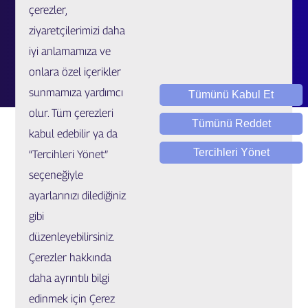
çerezler,
Müşteri İlişkileri Merkezi
ziyaretçilerimizi daha
Kariyer
iyi anlamamıza ve
Talep / Öneri / Şikayet
onlara özel içerikler
sunmamıza yardımcı
Tümünü Kabul Et
olur. Tüm çerezleri
Tümünü Reddet
kabul edebilir ya da
Tercihleri Yönet
“Tercihleri Yönet”
seçeneğiyle
ayarlarınızı dilediğiniz
Yasal Uygulamalar ve Bilgilendirmeler
gibi
Çerez Ayarları
düzenleyebilirsiniz.
Çerezler hakkında
© Copyright 2022 GIG Sigorta. Tüm hakları saklıdır.
daha ayrıntılı bilgi
edinmek için Çerez