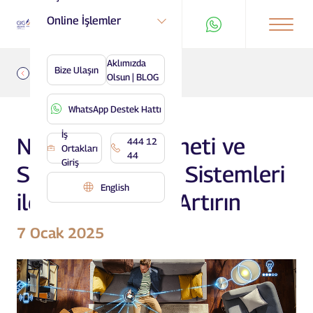
Online İşlemler
Aklımızda
Bize Ulaşın
Geri
Olsun | BLOG
WhatsApp Destek Hattı
İş
Nesnelerin İnterneti ve
444 12
Ortakları
44
Giriş
Sigorta: Akıllı Ev Sistemleri
English
ile Güvenliğinizi Artırın
7 Ocak 2025