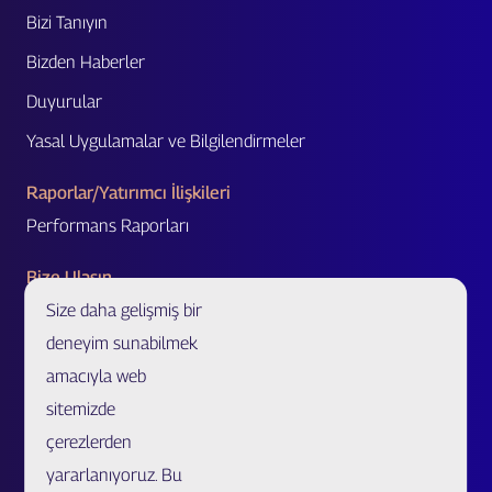
Bizi Tanıyın
Bizden Haberler
Duyurular
Yasal Uygulamalar ve Bilgilendirmeler
Raporlar/Yatırımcı İlişkileri
Performans Raporları
Bize Ulaşın
Size daha gelişmiş bir
Acente Başvurusu
deneyim sunabilmek
Acente/Broker Bul
amacıyla web
Bölge Müdürlükleri ve İletişim Formu
sitemizde
Özel Ürünler ve Uzatılmış Garanti İş Ortaklığı Başvurusu
çerezlerden
Sahtecilik Bildirim
yararlanıyoruz. Bu