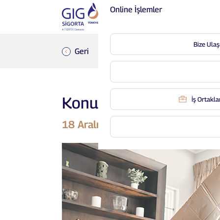
Online İşlemler
Bize Ulaş
Geri
Konut Sigortasında Di
İş Ortaklar
18 Aralık 2024