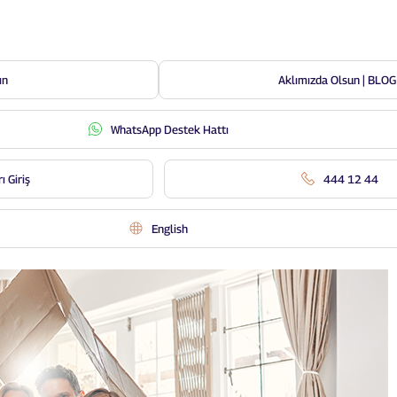
ın
Aklımızda Olsun | BLOG
WhatsApp Destek Hattı
kkat Edilmesi Gereken 10 Önem
ı Giriş
444 12 44
English