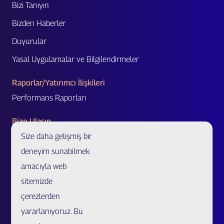
Bizi Tanıyın
Bizden Haberler
Duyurular
Yasal Uygulamalar ve Bilgilendirmeler
Raporlar/Yatırımcı İlişkileri
Performans Raporları
Bize Ulaşın
Size daha gelişmiş bir
Acente Başvurusu
deneyim sunabilmek
Acente/Broker Bul
amacıyla web
Bölge Müdürlükleri ve İletişim Formu
sitemizde
Özel Ürünler ve Uzatılmış Garanti İş Ortaklığı Başvurusu
çerezlerden
Sahtecilik Bildirim
yararlanıyoruz. Bu