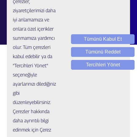
çerezler,
Müşteri İlişkileri Merkezi
ziyaretçilerimizi daha
Kariyer
iyi anlamamıza ve
Talep / Öneri / Şikayet
onlara özel içerikler
sunmamıza yardımcı
Tümünü Kabul Et
olur. Tüm çerezleri
Tümünü Reddet
kabul edebilir ya da
Tercihleri Yönet
“Tercihleri Yönet”
seçeneğiyle
ayarlarınızı dilediğiniz
Yasal Uygulamalar ve Bilgilendirmeler
gibi
Çerez Ayarları
düzenleyebilirsiniz.
Çerezler hakkında
© Copyright 2022 GIG Sigorta. Tüm hakları saklıdır.
daha ayrıntılı bilgi
edinmek için Çerez