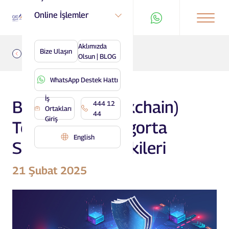
Online İşlemler
Aklımızda
Bize Ulaşın
Geri
Olsun | BLOG
WhatsApp Destek Hattı
İş
Blokzincir (Blockchain)
444 12
Ortakları
44
Giriş
Teknolojisi ve Sigorta
English
Sektöründeki Etkileri
21 Şubat 2025